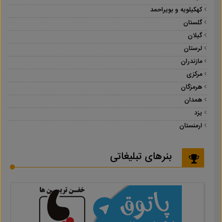
کهکیلویه و بویراحمد
گلستان
گیلان
لرستان
مازندران
مرکزی
هرمزگان
همدان
یزد
ارمنستان
بنرهای تبلیغاتی