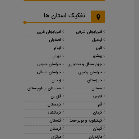
تفکیک استان ها
آذربایجان شرقی
آذربایجان غربی
اردبیل
اصفهان
البرز
ایلام
بوشهر
تهران
چهار محال و بختیاری
خراسان جنوبی
خراسان رضوی
خراسان شمالی
خوزستان
زنجان
سمنان
سیستان و بلوچستان
فارس
قزوین
قم
کردستان
کرمان
کرمانشاه
کهکیلویه و بویراحمد
گلستان
گیلان
لرستان
مازندران
مرکزی