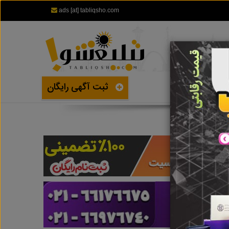
ads [at] tabliqsho.com
ثبت آگهی رایگان