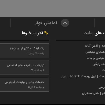
نمایش فوتر
 های سایت
آخرین خبرها
به و کارتن آماده
بک لینک و تاثیر آن بر seo
هدایای تبلیغاتی
یکشنبه ۲۴ بهمن ۰
طراحی و چاپ
مک رایگان
تبلیغات در شبکه های اجتماعی
ست
شنبه ۱۵ آذر ۹۹
لیبل برجسته | لیبل برجسته UV DTF | لیبل
خدمات چاپ و تبلیغات آریانوس
پرسی
چهارشنبه ۵ آذر ۹۹
شو | منقل مسافرتی