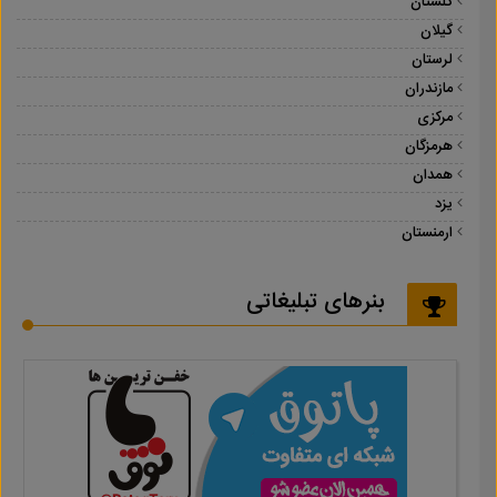
گلستان
گیلان
لرستان
مازندران
مرکزی
هرمزگان
همدان
یزد
ارمنستان
بنرهای تبلیغاتی