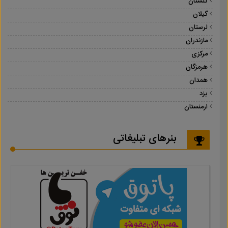
گلستان
گیلان
لرستان
مازندران
مرکزی
هرمزگان
همدان
یزد
ارمنستان
بنرهای تبلیغاتی