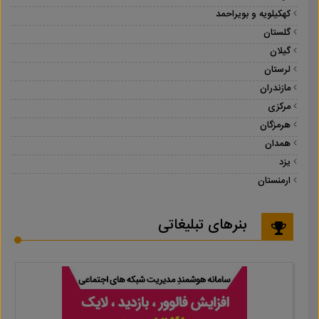
کهکیلویه و بویراحمد
گلستان
گیلان
لرستان
مازندران
مرکزی
هرمزگان
همدان
یزد
ارمنستان
بنرهای تبلیغاتی