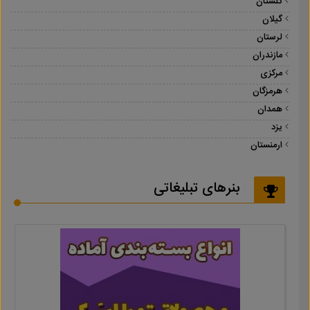
گلستان
گیلان
لرستان
مازندران
مرکزی
هرمزگان
همدان
یزد
ارمنستان
بنرهای تبلیغاتی