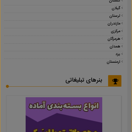
گلستان
گیلان
لرستان
مازندران
مرکزی
هرمزگان
همدان
یزد
ارمنستان
بنرهای تبلیغاتی