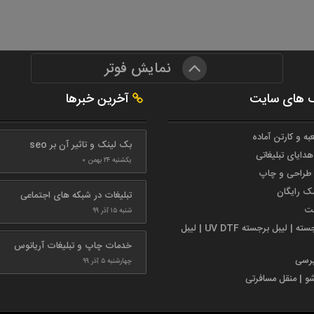
نمایش فوتر
 های سایت
آخرین خبرها
به و کارتن آماده
بک لینک و تاثیر آن بر seo
هدایای تبلیغاتی
یکشنبه ۲۴ بهمن ۰
طراحی و چاپ
مک رایگان
تبلیغات در شبکه های اجتماعی
ست
شنبه ۱۵ آذر ۹۹
لیبل برجسته | لیبل برجسته UV DTF | لیبل
خدمات چاپ و تبلیغات آریانوس
پرسی
چهارشنبه ۵ آذر ۹۹
شو | منقل مسافرتی