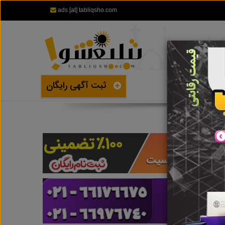
ads [at] tabliqsho.com
ثبت آگهی رایگان