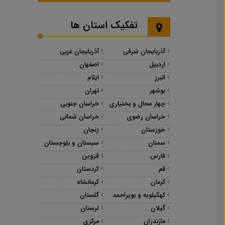
تفکیک استان ها
آذربایجان شرقی
آذربایجان غربی
اردبیل
اصفهان
البرز
ایلام
بوشهر
تهران
چهار محال و بختیاری
خراسان جنوبی
خراسان رضوی
خراسان شمالی
خوزستان
زنجان
سمنان
سیستان و بلوچستان
فارس
قزوین
قم
کردستان
کرمان
کرمانشاه
کهکیلویه و بویراحمد
گلستان
گیلان
لرستان
مازندران
مرکزی