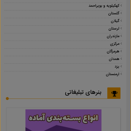
کهکیلویه و بویراحمد
گلستان
گیلان
لرستان
مازندران
مرکزی
هرمزگان
همدان
یزد
ارمنستان
بنرهای تبلیغاتی