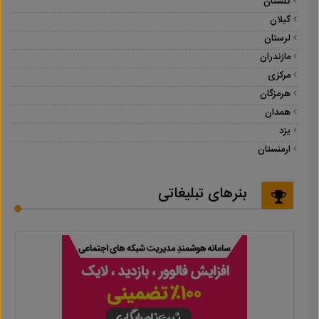
گلستان
گیلان
لرستان
مازندران
مرکزی
هرمزگان
همدان
یزد
ارمنستان
بنرهای تبلیغاتی