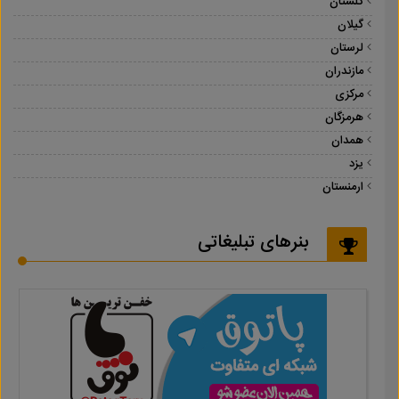
گلستان
گیلان
لرستان
مازندران
مرکزی
هرمزگان
همدان
یزد
ارمنستان
بنرهای تبلیغاتی