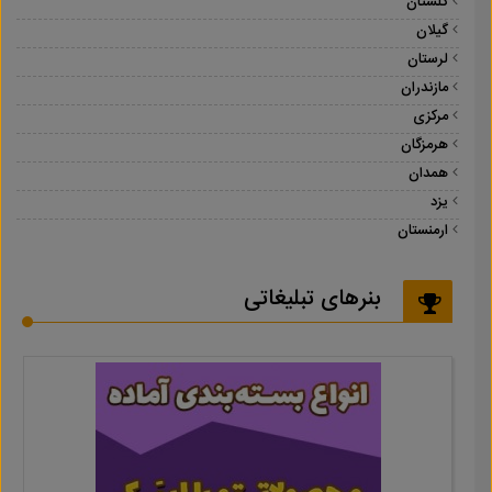
گلستان
گیلان
لرستان
مازندران
مرکزی
هرمزگان
همدان
یزد
ارمنستان
بنرهای تبلیغاتی