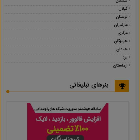
گلستان
گیلان
لرستان
مازندران
مرکزی
هرمزگان
همدان
یزد
ارمنستان
بنرهای تبلیغاتی