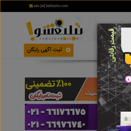
ads [at] tabliqsho.com
ثبت آگهی رایگان