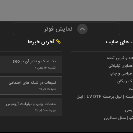
نمایش فوتر
 های سایت
آخرین خبرها
به و کارتن آماده
بک لینک و تاثیر آن بر seo
هدایای تبلیغاتی
یکشنبه ۲۴ بهمن ۰
طراحی و چاپ
مک رایگان
تبلیغات در شبکه های اجتماعی
ست
شنبه ۱۵ آذر ۹۹
لیبل برجسته | لیبل برجسته UV DTF | لیبل
خدمات چاپ و تبلیغات آریانوس
پرسی
چهارشنبه ۵ آذر ۹۹
شو | منقل مسافرتی