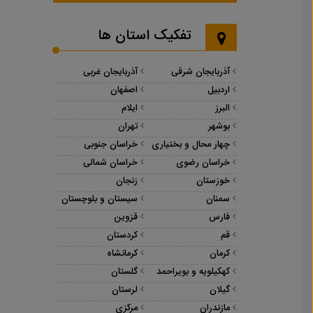
تفکیک استان ها
آذربایجان شرقی
آذربایجان غربی
اردبیل
اصفهان
البرز
ایلام
بوشهر
تهران
چهار محال و بختیاری
خراسان جنوبی
خراسان رضوی
خراسان شمالی
خوزستان
زنجان
سمنان
سیستان و بلوچستان
فارس
قزوین
قم
کردستان
کرمان
کرمانشاه
کهکیلویه و بویراحمد
گلستان
گیلان
لرستان
مازندران
مرکزی