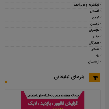
کهکیلویه و بویراحمد
گلستان
گیلان
لرستان
مازندران
مرکزی
هرمزگان
همدان
یزد
ارمنستان
بنرهای تبلیغاتی