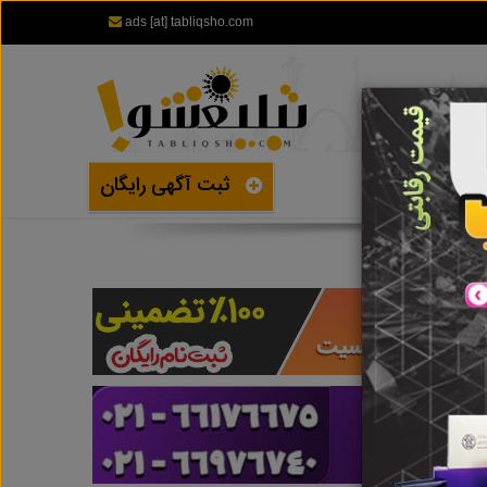
ads [at] tabliqsho.com
ثبت آگهی رایگان