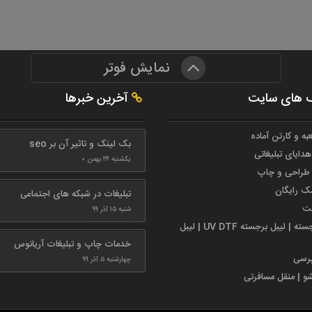
نمایش فوتر
 های سایت
آخرین خبرها
به و کارتن آماده
بک لینک و تاثیر آن بر seo
هدایای تبلیغاتی
یکشنبه ۲۴ بهمن ۰
طراحی و چاپ
مک رایگان
تبلیغات در شبکه های اجتماعی
ست
شنبه ۱۵ آذر ۹۹
لیبل برجسته | لیبل برجسته UV DTF | لیبل
خدمات چاپ و تبلیغات آریانوس
پرسی
چهارشنبه ۵ آذر ۹۹
شو | منقل مسافرتی