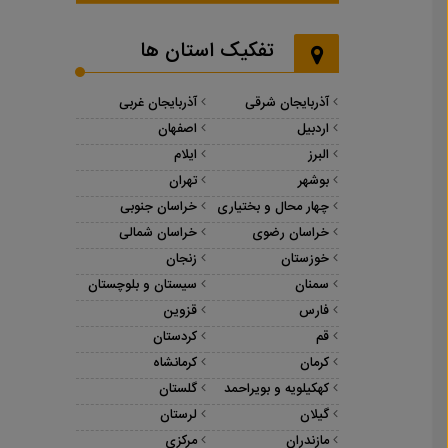
تفکیک استان ها
آذربایجان شرقی
آذربایجان غربی
اردبیل
اصفهان
البرز
ایلام
بوشهر
تهران
چهار محال و بختیاری
خراسان جنوبی
خراسان رضوی
خراسان شمالی
خوزستان
زنجان
سمنان
سیستان و بلوچستان
فارس
قزوین
قم
کردستان
کرمان
کرمانشاه
کهکیلویه و بویراحمد
گلستان
گیلان
لرستان
مازندران
مرکزی