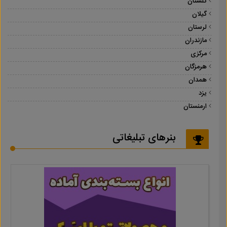
گلستان
گیلان
لرستان
مازندران
مرکزی
هرمزگان
همدان
یزد
ارمنستان
بنرهای تبلیغاتی