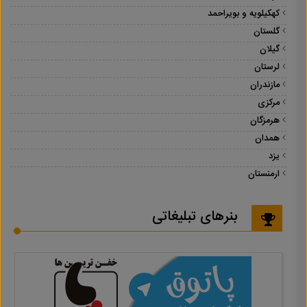
کهکیلویه و بویراحمد
گلستان
گیلان
لرستان
مازندران
مرکزی
هرمزگان
همدان
یزد
ارمنستان
بنرهای تبلیغاتی