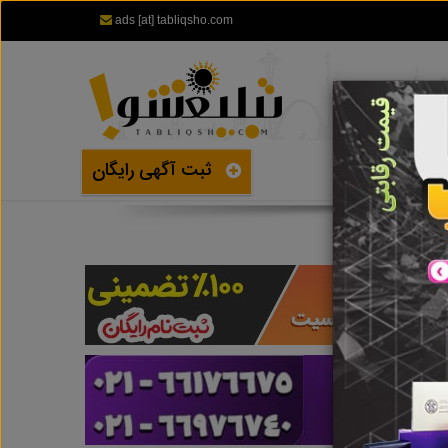
ads [at] tabliqsho.com
ثبت آگهی رایگان