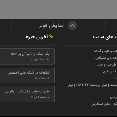
نمایش فوتر
 های سایت
آخرین خبرها
به و کارتن آماده
بک لینک و تاثیر آن بر seo
هدایای تبلیغاتی
یکشنبه ۲۴ بهمن ۰
طراحی و چاپ
مک رایگان
تبلیغات در شبکه های اجتماعی
ست
شنبه ۱۵ آذر ۹۹
لیبل برجسته | لیبل برجسته UV DTF | لیبل
خدمات چاپ و تبلیغات آریانوس
پرسی
چهارشنبه ۵ آذر ۹۹
شو | منقل مسافرتی