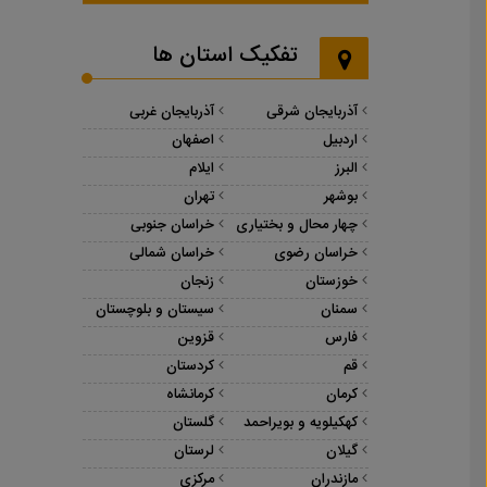
تفکیک استان ها
آذربایجان شرقی
آذربایجان غربی
اردبیل
اصفهان
البرز
ایلام
بوشهر
تهران
چهار محال و بختیاری
خراسان جنوبی
خراسان رضوی
خراسان شمالی
خوزستان
زنجان
سمنان
سیستان و بلوچستان
فارس
قزوین
قم
کردستان
کرمان
کرمانشاه
کهکیلویه و بویراحمد
گلستان
گیلان
لرستان
مازندران
مرکزی