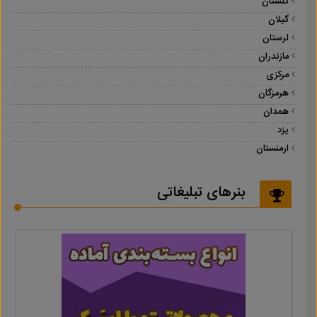
گلستان
گیلان
لرستان
مازندران
مرکزی
هرمزگان
همدان
یزد
ارمنستان
بنرهای تبلیغاتی