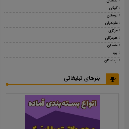
گلستان
گیلان
لرستان
مازندران
مرکزی
هرمزگان
همدان
یزد
ارمنستان
بنرهای تبلیغاتی