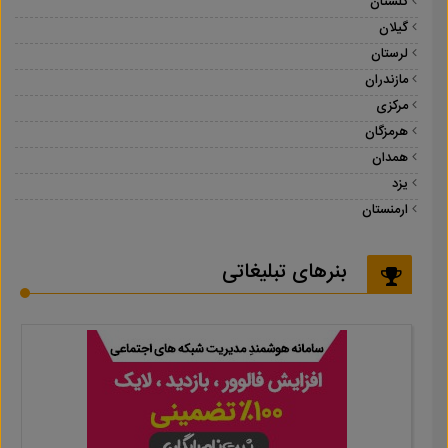
گلستان
گیلان
لرستان
مازندران
مرکزی
هرمزگان
همدان
یزد
ارمنستان
بنرهای تبلیغاتی