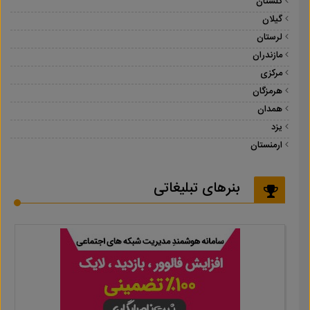
گلستان
گیلان
لرستان
مازندران
مرکزی
هرمزگان
همدان
یزد
ارمنستان
بنرهای تبلیغاتی