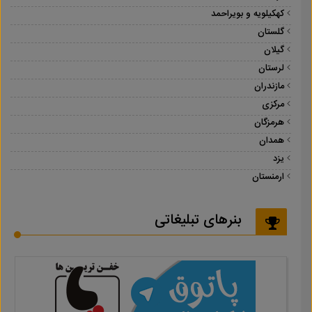
کهکیلویه و بویراحمد
گلستان
گیلان
لرستان
مازندران
مرکزی
هرمزگان
همدان
یزد
ارمنستان
بنرهای تبلیغاتی