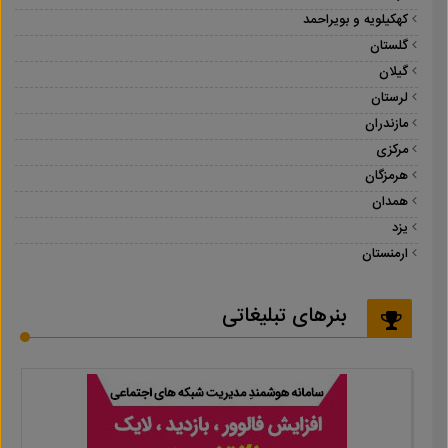
کهکیلویه و بویراحمد
گلستان
گیلان
لرستان
مازندران
مرکزی
هرمزگان
همدان
یزد
ارمنستان
بنرهای تبلیغاتی