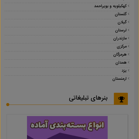
کهکیلویه و بویراحمد
گلستان
گیلان
لرستان
مازندران
مرکزی
هرمزگان
همدان
یزد
ارمنستان
بنرهای تبلیغاتی