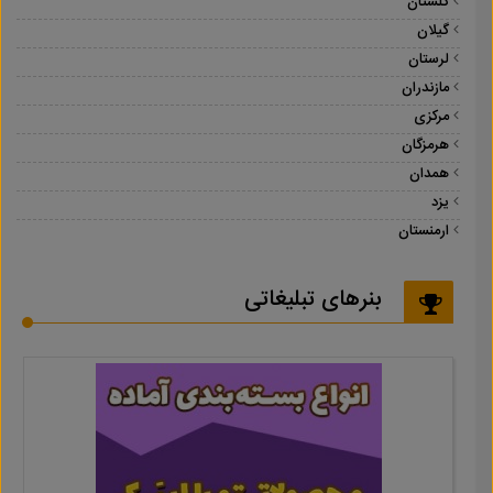
گلستان
گیلان
لرستان
مازندران
مرکزی
هرمزگان
همدان
یزد
ارمنستان
بنرهای تبلیغاتی