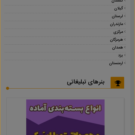
گلستان
گیلان
لرستان
مازندران
مرکزی
هرمزگان
همدان
یزد
ارمنستان
بنرهای تبلیغاتی