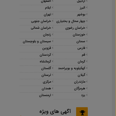
اردبیل
اصفهان
البرز
ایلام
بوشهر
تهران
چهار محال و بختیاری
خراسان جنوبی
خراسان رضوی
خراسان شمالی
خوزستان
زنجان
سمنان
سیستان و بلوچستان
فارس
قزوین
قم
کردستان
کرمان
کرمانشاه
کهکیلویه و بویراحمد
گلستان
گیلان
لرستان
مازندران
مرکزی
هرمزگان
همدان
یزد
ارمنستان
آگهی های ویژه