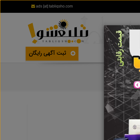
ads [at] tabliqsho.com
ثبت آگهی رایگان