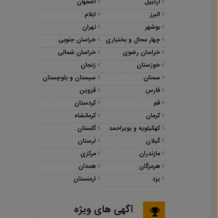
اردبیل
اصفهان
البرز
ایلام
بوشهر
تهران
چهار محال و بختیاری
خراسان جنوبی
خراسان رضوی
خراسان شمالی
خوزستان
زنجان
سمنان
سیستان و بلوچستان
فارس
قزوین
قم
کردستان
کرمان
کرمانشاه
کهکیلویه و بویراحمد
گلستان
گیلان
لرستان
مازندران
مرکزی
هرمزگان
همدان
یزد
ارمنستان
آگهی های ویژه