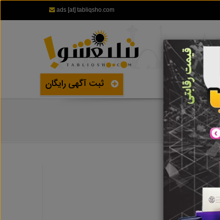
ads [at] tabliqsho.com
ثبت آگهی رایگان