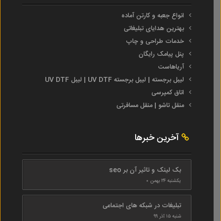
انواع جعبه و کارتن آماده
بهترین هدایای تبلیغاتی
خدمات طراحی و چاپ
پنل پیامک رایگان
آریاهاست
لیبل برجسته | لیبل برجسته UV DTF | لیبل UV DTF
اتاق کمپرسی
منقل تاشو | منقل مسافرتی
آخرین خبرها
بک لینک و تاثیر آن بر seo
یکشنبه ۲۴ بهمن ۰
تبلیغات در شبکه های اجتماعی
شنبه ۱۵ آذر ۹۹