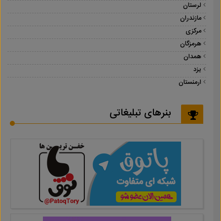
لرستان
مازندران
مرکزی
هرمزگان
همدان
یزد
ارمنستان
بنرهای تبلیغاتی