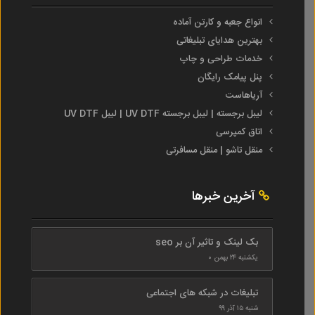
انواع جعبه و کارتن آماده
بهترین هدایای تبلیغاتی
خدمات طراحی و چاپ
پنل پیامک رایگان
آریاهاست
لیبل برجسته | لیبل برجسته UV DTF | لیبل UV DTF
اتاق کمپرسی
منقل تاشو | منقل مسافرتی
آخرین خبرها
بک لینک و تاثیر آن بر seo
یکشنبه ۲۴ بهمن ۰
تبلیغات در شبکه های اجتماعی
شنبه ۱۵ آذر ۹۹