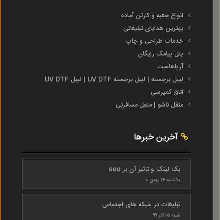
انواع جعبه و کارتن آماده
بهترین هدایای تبلیغاتی
خدمات طراحی و چاپ
پنل پیامک رایگان
آریاهاست
لیبل برجسته | لیبل برجسته UV DTF | لیبل UV DTF
اتاق کمپرسی
منقل تاشو | منقل مسافرتی
آخرین خبرها
بک لینک و تاثیر آن بر seo
یکشنبه ۲۴ بهمن ۰
تبلیغات در شبکه های اجتماعی
شنبه ۱۵ آذر ۹۹