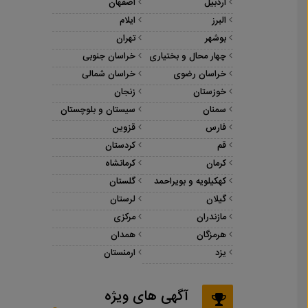
اردبیل
اصفهان
البرز
ایلام
بوشهر
تهران
چهار محال و بختیاری
خراسان جنوبی
خراسان رضوی
خراسان شمالی
خوزستان
زنجان
سمنان
سیستان و بلوچستان
فارس
قزوین
قم
کردستان
کرمان
کرمانشاه
کهکیلویه و بویراحمد
گلستان
گیلان
لرستان
مازندران
مرکزی
هرمزگان
همدان
یزد
ارمنستان
آگهی های ویژه