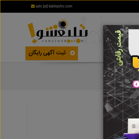
ads [at] tabliqsho.com
ثبت آگهی رایگان