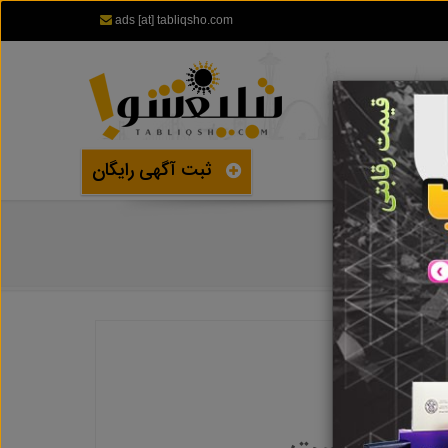
ads [at] tabliqsho.com
ثبت آگهی رایگان