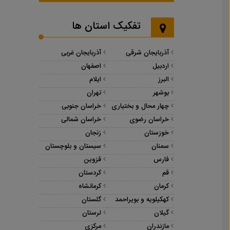
تفکیک استان ها
آذربایجان شرقی
آذربایجان غربی
اردبیل
اصفهان
البرز
ایلام
بوشهر
تهران
چهار محال و بختیاری
خراسان جنوبی
خراسان رضوی
خراسان شمالی
خوزستان
زنجان
سمنان
سیستان و بلوچستان
فارس
قزوین
قم
کردستان
کرمان
کرمانشاه
کهکیلویه و بویراحمد
گلستان
گیلان
لرستان
مازندران
مرکزی