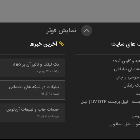
نمایش فوتر
 های سایت
آخرین خبرها
به و کارتن آماده
بک لینک و تاثیر آن بر seo
هدایای تبلیغاتی
یکشنبه ۲۴ بهمن ۰
طراحی و چاپ
مک رایگان
تبلیغات در شبکه های اجتماعی
ست
شنبه ۱۵ آذر ۹۹
لیبل برجسته | لیبل برجسته UV DTF | لیبل
خدمات چاپ و تبلیغات آریانوس
پرسی
چهارشنبه ۵ آذر ۹۹
شو | منقل مسافرتی