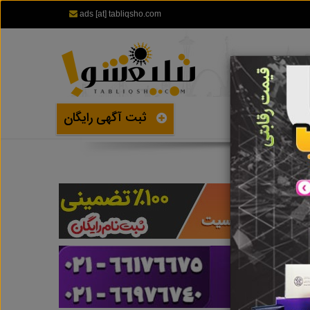
ads [at] tabliqsho.com
ثبت آگهی رایگان