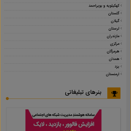
کهکیلویه و بویراحمد
گلستان
گیلان
لرستان
مازندران
مرکزی
هرمزگان
همدان
یزد
ارمنستان
بنرهای تبلیغاتی