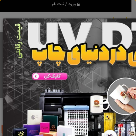
ورود / ثبت نام
برنامه اندروید تبلیغ شو
مرجع نیازمندیها و تبلیغات اینترنتی
دانلود
تبلیغ شو
Astronomy replica
نتایج جستجو برای برچسب
Astronomy replica