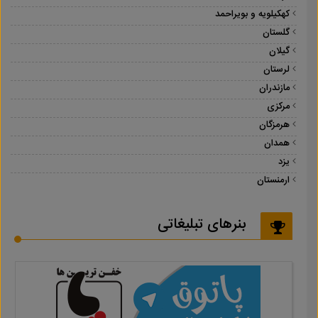
کهکیلویه و بویراحمد
گلستان
گیلان
لرستان
مازندران
مرکزی
هرمزگان
همدان
یزد
ارمنستان
بنرهای تبلیغاتی